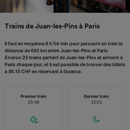
Utiliser des données de géolocalisation
précises. Analyser activement les
caractéristiques de l’appareil pour
l’identification. Stocker et/ou accéder à des
Trains de Juan-les-Pins à Paris
informations sur un appareil. Publicités et
contenu personnalisés, mesure de
performance des publicités et du contenu,
Il faut en moyenne 6 h 54 min pour parcourir en train la
études d’audience et développement de
distance de 692 km entre Juan-les-Pins et Paris.
services.
Environ 25 trains partent de Juan-les-Pins et arrivent à
Liste de nos partenaires (fournisseurs)
Paris chaque jour, et il est possible de trouver des billets
à 95.15 CHF en réservant à l’avance.
Premier train
Dernier train
05:48
22:02