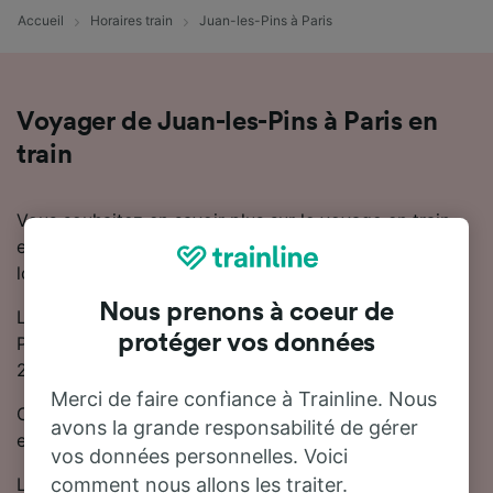
Accueil
Horaires train
Juan-les-Pins à Paris
Voyager de Juan-les-Pins à Paris en
train
Vous souhaitez en savoir plus sur le voyage en train
entre Juan-les-Pins et Paris ? Ne cherchez pas plus
loin.
Nous prenons à coeur de
La durée moyenne du trajet en train entre Juan-les-
protéger vos données
Pins et Paris est de 6 heures 54 minutes. Il y a jusqu'à
25 trains trains par jour entre Juan-les-Pins et Paris.
Merci de faire confiance à Trainline. Nous
Comme il n'y a pas de train direct entre Juan-les-Pins
avons la grande responsabilité de gérer
et Paris, vous devrez effectuer 1 correspondance.
vos données personnelles. Voici
Les trains de cette ligne sont exploités par TGV,
comment nous allons les traiter.