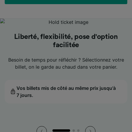
Les meilleurs prix en un coup d'œil
Les meilleurs prix en un coup d'œil
Les meilleurs prix en un coup d'œil
Liberté, flexibilité, pose d'option
Liberté, flexibilité, pose d'option
Liberté, flexibilité, pose d'option
Un accompagnement aux petits
Un accompagnement aux petits
Un accompagnement aux petits
facilitée
facilitée
facilitée
oignons
oignons
oignons
Voyagez moins cher plus facilement : on vous indique
Voyagez moins cher plus facilement : on vous indique
Voyagez moins cher plus facilement : on vous indique
les dates les plus avantageuses pour votre trajet.
les dates les plus avantageuses pour votre trajet.
les dates les plus avantageuses pour votre trajet.
Besoin de temps pour réfléchir ? Sélectionnez votre
Besoin de temps pour réfléchir ? Sélectionnez votre
Besoin de temps pour réfléchir ? Sélectionnez votre
Un retard ? On prédit le montant de votre
Un retard ? On prédit le montant de votre
Un retard ? On prédit le montant de votre
compensation et on vous aide à rester sur les bons
compensation et on vous aide à rester sur les bons
compensation et on vous aide à rester sur les bons
billet, on le garde au chaud dans votre panier.
billet, on le garde au chaud dans votre panier.
billet, on le garde au chaud dans votre panier.
rails.
rails.
rails.
Le meilleur prix affiché dans le calendrier pour
Le meilleur prix affiché dans le calendrier pour
Le meilleur prix affiché dans le calendrier pour
chaque date.
chaque date.
chaque date.
Vos billets mis de côté au même prix jusqu'à
Vos billets mis de côté au même prix jusqu'à
Vos billets mis de côté au même prix jusqu'à
7 jours.
L'estimation de votre compensation mise à jour
7 jours.
L'estimation de votre compensation mise à jour
7 jours.
L'estimation de votre compensation mise à jour
pendant le trajet.
pendant le trajet.
pendant le trajet.