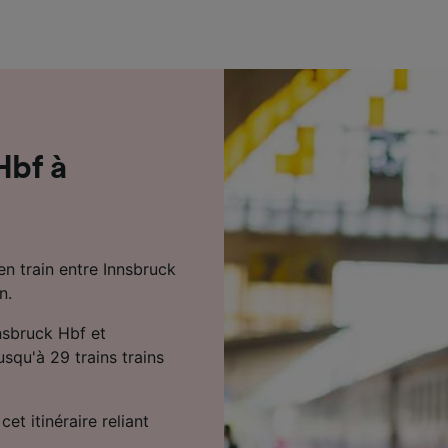
de performance des publicités et du contenu, études d’aud
pement de services.
e nos partenaires (fournisseurs)
Hbf à
en train entre Innsbruck
n.
nsbruck Hbf et
usqu'à 29 trains trains
cet itinéraire reliant