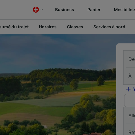
Business
Panier
Mes billet
sumé du trajet
Horaires
Classes
Services à bord
De
À
All
Re