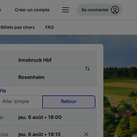
s
Créer un compte
Se connecter
Billets pas chers
FAQ
Via
Aller simple
Retour
er
tour