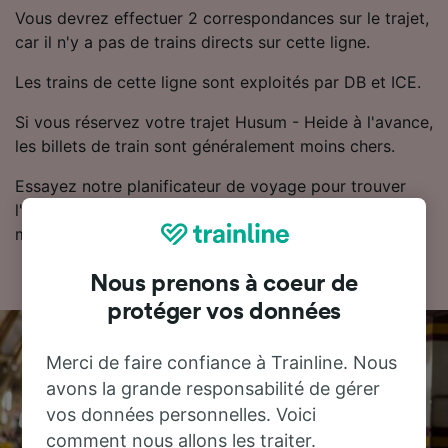
Vous devrez effectuer 2 correspondances sur le trajet,
car il n'y a pas de trains directs sur cette ligne.
Les trains de cette ligne sont exploités par DB et ICE.
Si vous réservez votre trajet Husum - Heide à l'avance,
les billets de train sont généralement moins chers.
Essayez notre planificateur de voyage pour trouver
l'horaire, le billet et le prix qui vous conviennent le
mieux.
Nous prenons à coeur de
protéger vos données
Merci de faire confiance à Trainline. Nous
avons la grande responsabilité de gérer
vos données personnelles. Voici
comment nous allons les traiter.