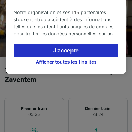
Notre organisation et ses
115
partenaires
stockent et/ou accèdent à des informations,
telles que les identifiants uniques de cookies
pour traiter les données personnelles, sur un
appareil. Vous pouvez accepter ou gérer vos
préférences, notamment en exerçant votre
J'accepte
droit d’opposition à l’intérêt légitime, en
cliquant ci-dessous ou à tout moment sur la
Afficher toutes les finalités
page de la politique de confidentialité. Ces
Trains de Hoeilaart à Brussels-Airport-
préférences seront signalées à nos partenaires
Zaventem
et n’affecteront pas les données de navigation.
Vos données ne seront pas utilisées à des fins
de traçage si vous nous avez demandé de ne
pas vous tracer.
Premier train
Dernier train
05:35
23:24
Nos équipes ainsi que nos partenaires
externes, traitent des données selon les
finalités suivantes :