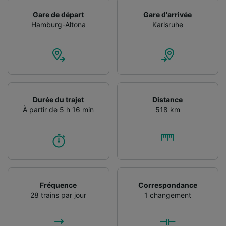
Utiliser des données de géolocalisation
Gare de départ
Gare d'arrivée
précises. Analyser activement les
Hamburg-Altona
Karlsruhe
caractéristiques de l’appareil pour
l’identification. Stocker et/ou accéder à des
informations sur un appareil. Publicités et
contenu personnalisés, mesure de
performance des publicités et du contenu,
études d’audience et développement de
services.
Durée du trajet
Distance
Liste de nos partenaires (fournisseurs)
À partir de 5 h 16 min
518 km
Fréquence
Correspondance
28 trains par jour
1 changement