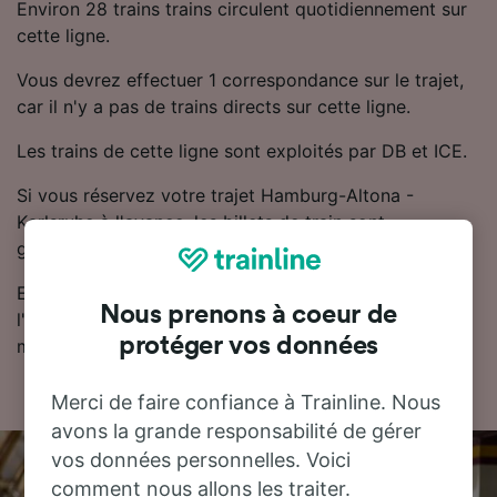
Environ 28 trains trains circulent quotidiennement sur
cette ligne.
Vous devrez effectuer 1 correspondance sur le trajet,
car il n'y a pas de trains directs sur cette ligne.
Les trains de cette ligne sont exploités par DB et ICE.
Si vous réservez votre trajet Hamburg-Altona -
Karlsruhe à l'avance, les billets de train sont
généralement moins chers.
Essayez notre planificateur de voyage pour trouver
Nous prenons à coeur de
l'horaire, le billet et le prix qui vous conviennent le
protéger vos données
mieux.
Merci de faire confiance à Trainline. Nous
avons la grande responsabilité de gérer
vos données personnelles. Voici
comment nous allons les traiter.