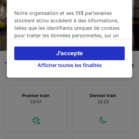
Notre organisation et ses
115
partenaires
stockent et/ou accèdent à des informations,
telles que les identifiants uniques de cookies
pour traiter les données personnelles, sur un
appareil. Vous pouvez accepter ou gérer vos
préférences, notamment en exerçant votre
J'accepte
droit d’opposition à l’intérêt légitime, en
Trains de Hamburg-Altona à Karlsruhe
cliquant ci-dessous ou à tout moment sur la
Afficher toutes les finalités
page de la politique de confidentialité. Ces
préférences seront signalées à nos partenaires
et n’affecteront pas les données de navigation.
Vos données ne seront pas utilisées à des fins
Premier train
Dernier train
03:51
22:23
de traçage si vous nous avez demandé de ne
pas vous tracer.
Nos équipes ainsi que nos partenaires
externes, traitent des données selon les
finalités suivantes :