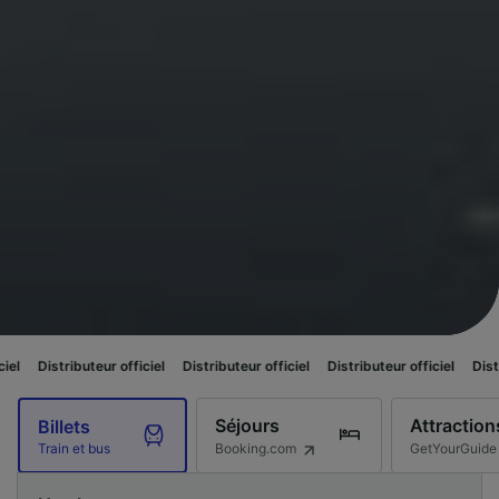
uteur officiel
Distributeur officiel
Distributeur officiel
Distributeur offic
Séjours
Attraction
Billets
Booking.com
GetYourGuide
Train et bus