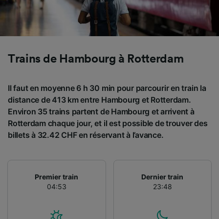
finalités suivantes :
Utiliser des données de géolocalisation
précises. Analyser activement les
caractéristiques de l’appareil pour
l’identification. Stocker et/ou accéder à des
Trains de Hambourg à Rotterdam
informations sur un appareil. Publicités et
contenu personnalisés, mesure de
performance des publicités et du contenu,
Il faut en moyenne 6 h 30 min pour parcourir en train la
études d’audience et développement de
services.
distance de 413 km entre Hambourg et Rotterdam.
Environ 35 trains partent de Hambourg et arrivent à
Liste de nos partenaires (fournisseurs)
Rotterdam chaque jour, et il est possible de trouver des
billets à 32.42 CHF en réservant à l’avance.
Premier train
Dernier train
04:53
23:48