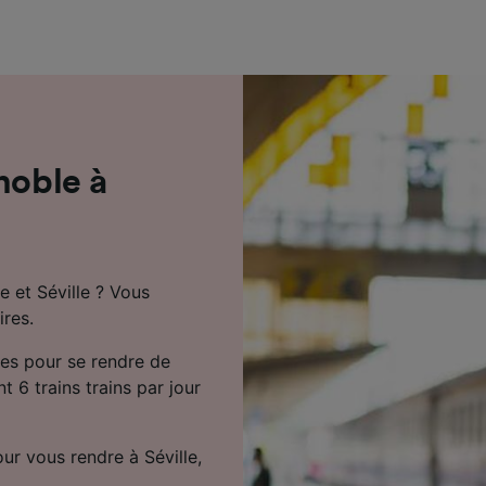
de performance des publicités et du contenu, études d’aud
pement de services.
e nos partenaires (fournisseurs)
noble à
e et Séville ? Vous
ires.
tes pour se rendre de
t 6 trains trains par jour
r vous rendre à Séville,