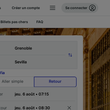
s
Créer un compte
Se connecter
Billets pas chers
FAQ
Via
Aller simple
Retour
er
tour