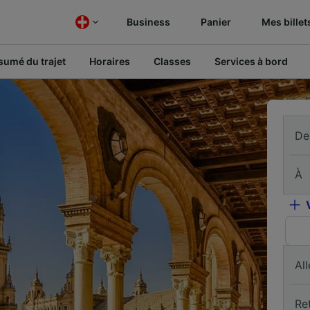
Business
Panier
Mes billet
sumé du trajet
Horaires
Classes
Services à bord
De
À
All
Re