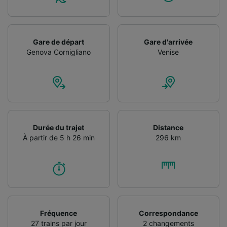
Utiliser des données de géolocalisation
précises. Analyser activement les
caractéristiques de l’appareil pour
l’identification. Stocker et/ou accéder à des
Gare de départ
Gare d'arrivée
informations sur un appareil. Publicités et
Genova Cornigliano
Venise
contenu personnalisés, mesure de
performance des publicités et du contenu,
études d’audience et développement de
services.
Liste de nos partenaires (fournisseurs)
Durée du trajet
Distance
À partir de 5 h 26 min
296 km
Fréquence
Correspondance
27 trains par jour
2 changements