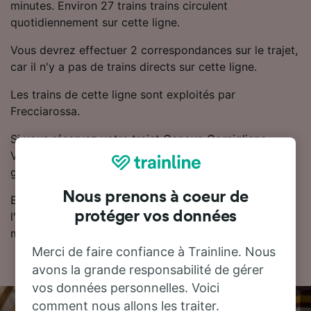
minutes. Environ 27 trains trains circulent
quotidiennement sur cette ligne.
Vous devrez effectuer 2 correspondances sur le trajet,
car il n'y a pas de trains directs sur cette ligne.
Les trains de cette ligne sont exploités par
Frecciarossa.
Si vous réservez votre trajet Genova Cornigliano -
Venise à l'avance, les billets de train sont
généralement moins chers.
Nous prenons à coeur de
Essayez notre planificateur de voyage pour trouver
protéger vos données
l'horaire, le billet et le prix qui vous conviennent le
mieux.
Merci de faire confiance à Trainline. Nous
avons la grande responsabilité de gérer
vos données personnelles. Voici
comment nous allons les traiter.