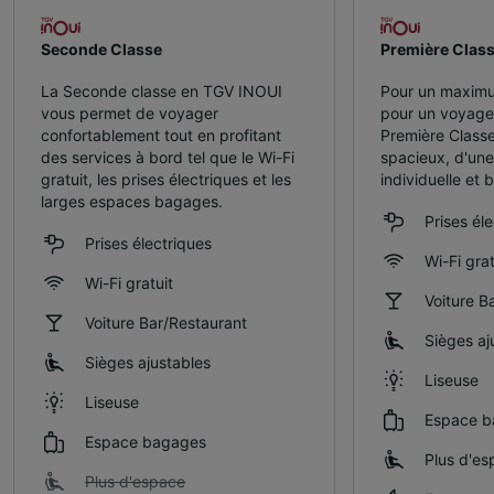
Seconde Classe
Première Clas
La Seconde classe en TGV INOUI
Pour un maximu
vous permet de voyager
pour un voyag
confortablement tout en profitant
Première Classe
des services à bord tel que le Wi-Fi
spacieux, d'une
gratuit, les prises électriques et les
individuelle et 
larges espaces bagages.
Prises él
Prises électriques
Wi-Fi grat
Wi-Fi gratuit
Voiture B
Voiture Bar/Restaurant
Sièges aj
Sièges ajustables
Liseuse
Liseuse
Espace b
Espace bagages
Plus d'es
Plus d'espace