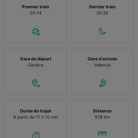
Utiliser des données de géolocalisation
Premier train
Dernier train
précises. Analyser activement les
05:14
20:26
caractéristiques de l’appareil pour
l’identification. Stocker et/ou accéder à des
informations sur un appareil. Publicités et
contenu personnalisés, mesure de
performance des publicités et du contenu,
études d’audience et développement de
services.
Gare de départ
Gare d'arrivée
Genève
Valencia
Liste de nos partenaires (fournisseurs)
Durée du trajet
Distance
À partir de 11 h 10 min
918 km