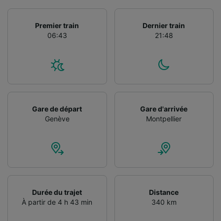
Utiliser des données de géolocalisation
précises. Analyser activement les
Premier train
Dernier train
caractéristiques de l’appareil pour
06:43
21:48
l’identification. Stocker et/ou accéder à des
informations sur un appareil. Publicités et
contenu personnalisés, mesure de
performance des publicités et du contenu,
études d’audience et développement de
services.
Liste de nos partenaires (fournisseurs)
Gare de départ
Gare d'arrivée
Genève
Montpellier
Durée du trajet
Distance
À partir de 4 h 43 min
340 km