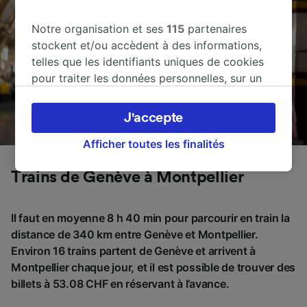
Notre organisation et ses
115
partenaires
stockent et/ou accèdent à des informations,
telles que les identifiants uniques de cookies
pour traiter les données personnelles, sur un
appareil. Vous pouvez accepter ou gérer vos
préférences, notamment en exerçant votre
J'accepte
droit d’opposition à l’intérêt légitime, en
cliquant ci-dessous ou à tout moment sur la
Afficher toutes les finalités
page de la politique de confidentialité. Ces
Trains de Genève à Montpellier
préférences seront signalées à nos partenaires
et n’affecteront pas les données de navigation.
Vos données ne seront pas utilisées à des fins
Il faut en moyenne 8 h 40 min pour parcourir en train la
de traçage si vous nous avez demandé de ne
distance de 340 km entre Genève et Montpellier.
pas vous tracer.
Environ 16 trains partent de Genève et arrivent à
Montpellier chaque jour, et il est possible de trouver des
Nos équipes ainsi que nos partenaires
billets à 53.08 CHF en réservant à l’avance.
externes, traitent des données selon les
finalités suivantes :