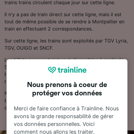
trains trains circulent chaque jour sur cette ligne.
Il n'y a pas de train direct sur cette ligne, mais il est
tout de même possible de se rendre à Montpellier en
train en effectuant 2 correspondances.
Sur cette ligne, les trains sont exploités par TGV Lyria,
TGV, OUIGO et SNCF.
Les billets pour ce trajet sont disponibles à partir de
53.08 CHF. Si vous souhaitez acheter des billets de
train moins chers, Trainline vous recommande de
réserver à l'avance.
Nous prenons à coeur de
protéger vos données
Notre planificateur de voyage est l'endroit idéal pour
trouver les horaires, les billets et les tarifs les moins
chers.
Merci de faire confiance à Trainline. Nous
avons la grande responsabilité de gérer
vos données personnelles. Voici
comment nous allons les traiter.