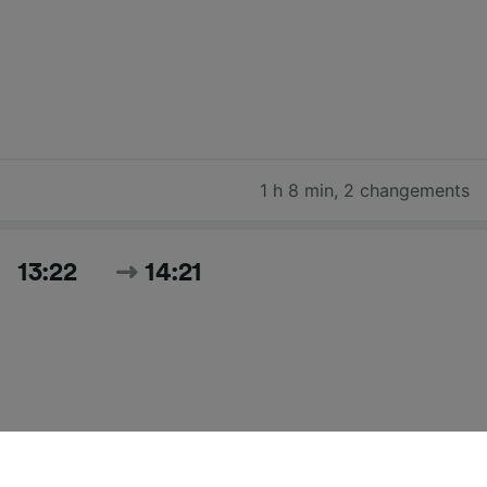
1 h 8 min
,
2 changements
13:22
14:21
59 min
,
1 changement