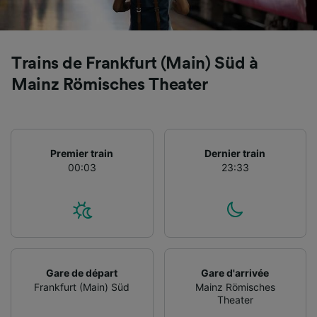
précises. Analyser activement les
caractéristiques de l’appareil pour
l’identification. Stocker et/ou accéder à des
informations sur un appareil. Publicités et
Trains de Frankfurt (Main) Süd à
contenu personnalisés, mesure de
performance des publicités et du contenu,
Mainz Römisches Theater
études d’audience et développement de
services.
Liste de nos partenaires (fournisseurs)
Premier train
Dernier train
00:03
23:33
Gare de départ
Gare d'arrivée
Frankfurt (Main) Süd
Mainz Römisches
Theater