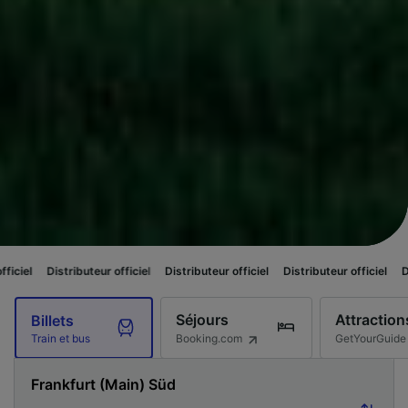
buteur officiel
Distributeur officiel
Distributeur officiel
Distributeur offi
Séjours
Attraction
Billets
Booking.com
GetYourGuide
Train et bus