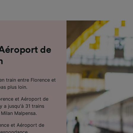
de performance des publicités et du contenu, études d’aud
pement de services.
e nos partenaires (fournisseurs)
 Aéroport de
n
n train entre Florence et
s plus loin.
lorence et Aéroport de
y a jusqu'à 31 trains
e Milan Malpensa.
rence et Aéroport de
rrespondance.