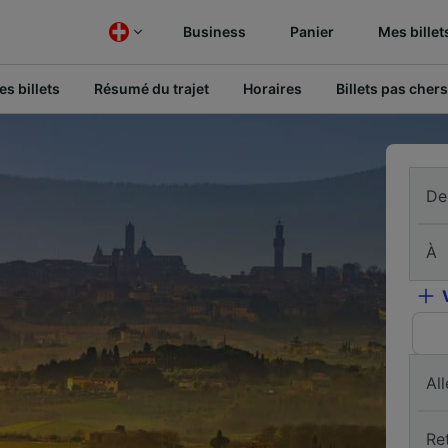
Business
Panier
Mes billet
s billets
Résumé du trajet
Horaires
Billets pas chers
De
À
All
Re