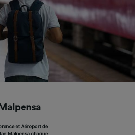
 Malpensa
lorence et Aéroport de
Milan Malpensa chaque