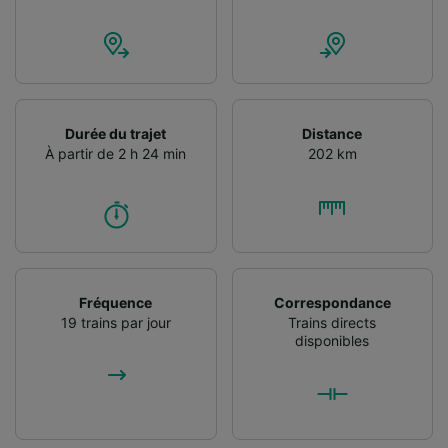
Utiliser des données de géolocalisation
précises. Analyser activement les
caractéristiques de l’appareil pour
l’identification. Stocker et/ou accéder à des
informations sur un appareil. Publicités et
contenu personnalisés, mesure de
Durée du trajet
Distance
performance des publicités et du contenu,
À partir de 2 h 24 min
202 km
études d’audience et développement de
services.
Liste de nos partenaires (fournisseurs)
Fréquence
Correspondance
19 trains par jour
Trains directs
disponibles