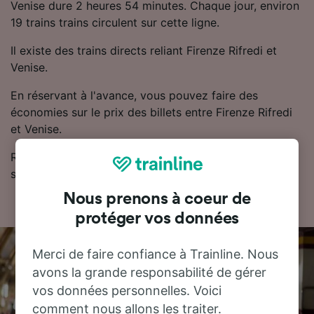
Venise dure 2 heures 54 minutes. Chaque jour, environ
19 trains trains circulent sur cette ligne.
Il existe des trains directs reliant Firenze Rifredi et
Venise.
En réservant à l'avance, vous pouvez faire des
économies sur le prix des billets entre Firenze Rifredi
et Venise.
Retrouvez les horaires et les billets de train pas chers
sur notre planificateur de voyage.
Nous prenons à coeur de
protéger vos données
Merci de faire confiance à Trainline. Nous
avons la grande responsabilité de gérer
vos données personnelles. Voici
comment nous allons les traiter.