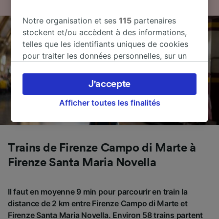
Notre organisation et ses
115
partenaires
stockent et/ou accèdent à des informations,
telles que les identifiants uniques de cookies
pour traiter les données personnelles, sur un
appareil. Vous pouvez accepter ou gérer vos
préférences, notamment en exerçant votre
J'accepte
droit d’opposition à l’intérêt légitime, en
cliquant ci-dessous ou à tout moment sur la
Afficher toutes les finalités
page de la politique de confidentialité. Ces
préférences seront signalées à nos partenaires
et n’affecteront pas les données de navigation.
Trains de Firenze Campo di Marte à
Vos données ne seront pas utilisées à des fins
de traçage si vous nous avez demandé de ne
Firenze Santa Maria Novella
pas vous tracer.
Il faut en moyenne 9 min pour parcourir en train la
Nos équipes ainsi que nos partenaires
distance de 2 km entre Firenze Campo di Marte et
externes, traitent des données selon les
Firenze Santa Maria Novella. Environ 58 trains partent
finalités suivantes :