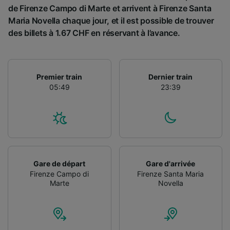
de Firenze Campo di Marte et arrivent à Firenze Santa
Utiliser des données de géolocalisation
précises. Analyser activement les
Maria Novella chaque jour, et il est possible de trouver
caractéristiques de l’appareil pour
des billets à 1.67 CHF en réservant à l’avance.
l’identification. Stocker et/ou accéder à des
informations sur un appareil. Publicités et
contenu personnalisés, mesure de
performance des publicités et du contenu,
Premier train
Dernier train
études d’audience et développement de
05:49
23:39
services.
Liste de nos partenaires (fournisseurs)
Gare de départ
Gare d'arrivée
Firenze Campo di
Firenze Santa Maria
Marte
Novella