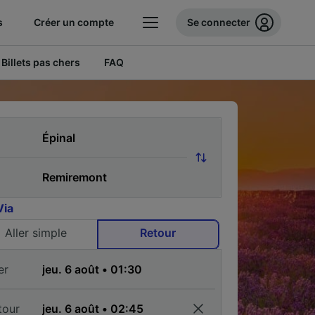
s
Créer un compte
Se connecter
Billets pas chers
FAQ
Via
Aller simple
Retour
er
tour