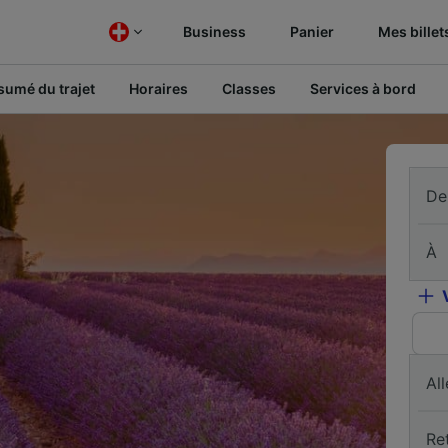
Business
Panier
Mes billet
sumé du trajet
Horaires
Classes
Services à bord
De
À
All
Re