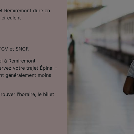
l et Remiremont dure en
 circulent
r TGV et SNCF.
inal à Remiremont
vez votre trajet Épinal -
sont généralement moins
uver l'horaire, le billet