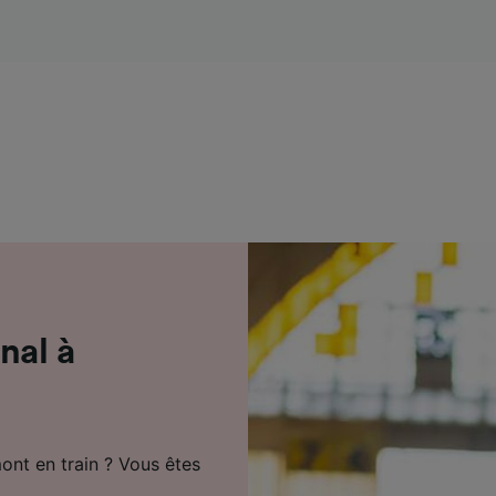
de performance des publicités et du contenu, études d’aud
pement de services.
e nos partenaires (fournisseurs)
nal à
nt en train ? Vous êtes