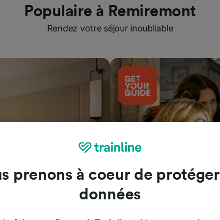
Populaire à Remiremont
Rendez votre séjour inoubliable
s prenons à coeur de protéger
données
Attractions