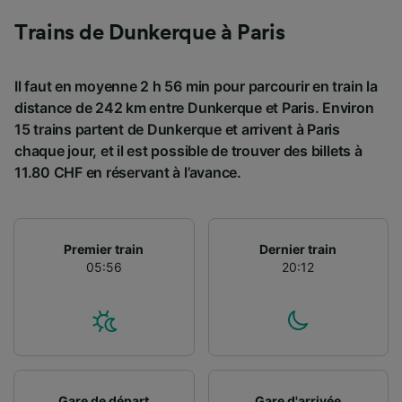
Utiliser des données de géolocalisation
Trains de Dunkerque à Paris
précises. Analyser activement les
caractéristiques de l’appareil pour
l’identification. Stocker et/ou accéder à des
Il faut en moyenne 2 h 56 min pour parcourir en train la
informations sur un appareil. Publicités et
contenu personnalisés, mesure de
distance de 242 km entre Dunkerque et Paris. Environ
performance des publicités et du contenu,
15 trains partent de Dunkerque et arrivent à Paris
études d’audience et développement de
chaque jour, et il est possible de trouver des billets à
services.
11.80 CHF en réservant à l’avance.
Liste de nos partenaires (fournisseurs)
Premier train
Dernier train
05:56
20:12
Gare de départ
Gare d'arrivée