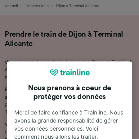
Accueil
Horaires train
Dijon à Terminal Alicante
Prendre le train de Dijon à Terminal
Alicante
Vous pensez à prendre le train entre Dijon et Terminal
Alicante ? Vous trouverez ici toutes les informations
nécessaires.
Nous prenons à coeur de
En général, il faut compter 19 heures 34 minutes pour
protéger vos données
se rendre de Dijon à Terminal Alicante en train. Il y a
généralement 5 trains trains par jour reliant Dijon à
Terminal Alicante.
Merci de faire confiance à Trainline. Nous
avons la grande responsabilité de gérer
Vous devrez effectuer 3 correspondances pour vous
vos données personnelles. Voici
rendre à Terminal Alicante, car il n'y a pas de train
comment nous allons les traiter.
direct.