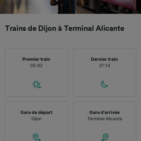
Utiliser des données de géolocalisation
précises. Analyser activement les
caractéristiques de l’appareil pour
l’identification. Stocker et/ou accéder à des
Trains de Dijon à Terminal Alicante
informations sur un appareil. Publicités et
contenu personnalisés, mesure de
performance des publicités et du contenu,
études d’audience et développement de
services.
Premier train
Dernier train
05:42
21:14
Liste de nos partenaires (fournisseurs)
Gare de départ
Gare d'arrivée
Dijon
Terminal Alicante