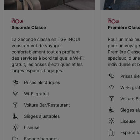
Seconde Classe
Première Clas
La Seconde classe en TGV INOUI
Pour un maximu
vous permet de voyager
pour un voyag
confortablement tout en profitant
Première Classe
des services à bord tel que le Wi-Fi
spacieux, d'une
gratuit, les prises électriques et les
individuelle et 
larges espaces bagages.
Prises él
Prises électriques
Wi-Fi grat
Wi-Fi gratuit
Voiture B
Voiture Bar/Restaurant
Sièges aj
Sièges ajustables
Liseuse
Liseuse
Espace b
Espace bagages