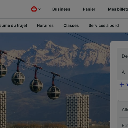
Business
Panier
Mes billet
sumé du trajet
Horaires
Classes
Services à bord
De
À
All
Re