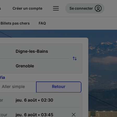
s
Créer un compte
Se connecter
Billets pas chers
FAQ
Via
Aller simple
Retour
er
tour