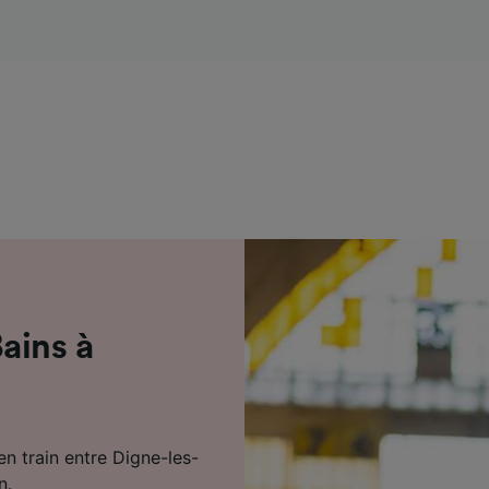
de performance des publicités et du contenu, études d’aud
pement de services.
e nos partenaires (fournisseurs)
ains à
en train entre Digne-les-
n.