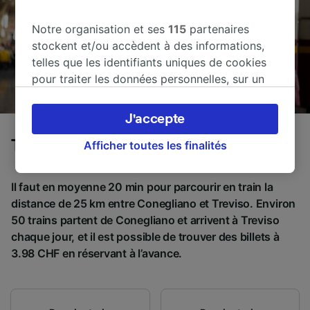
Notre organisation et ses
115
partenaires
stockent et/ou accèdent à des informations,
telles que les identifiants uniques de cookies
pour traiter les données personnelles, sur un
appareil. Vous pouvez accepter ou gérer vos
préférences, notamment en exerçant votre
J'accepte
droit d’opposition à l’intérêt légitime, en
Trains de Conegliano à Treviso
cliquant ci-dessous ou à tout moment sur la
Afficher toutes les finalités
page de la politique de confidentialité. Ces
préférences seront signalées à nos partenaires
Il faut en moyenne 20 min pour parcourir en train la
et n’affecteront pas les données de navigation.
distance de 25 km entre Conegliano et Treviso. Environ
Vos données ne seront pas utilisées à des fins
50 trains partent de Conegliano et arrivent à Treviso
de traçage si vous nous avez demandé de ne
chaque jour, et il est possible de trouver des billets à
pas vous tracer.
3.98 CHF en réservant à l’avance.
Nos équipes ainsi que nos partenaires
externes, traitent des données selon les
finalités suivantes :