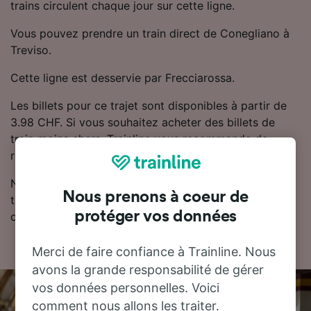
trains circulent chaque jour sur cette ligne.
Vous pouvez prendre un train direct de Conegliano à
Treviso.
Cette ligne est desservie par Frecciarossa.
Les billets pour ce trajet sont disponibles à partir de
3.98 CHF. Si vous souhaitez acheter des billets de
train moins chers, Trainline vous recommande de
réserver à l'avance.
Notre planificateur de voyage est l'endroit idéal pour
Nous prenons à coeur de
trouver les horaires, les billets et les tarifs les moins
protéger vos données
chers.
Merci de faire confiance à Trainline. Nous
avons la grande responsabilité de gérer
vos données personnelles. Voici
comment nous allons les traiter.