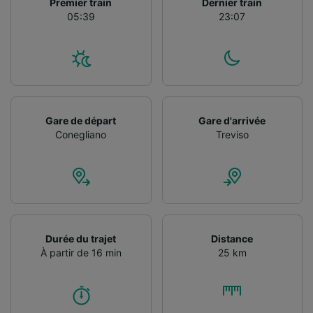
Premier train
Dernier train
Utiliser des données de géolocalisation
05:39
23:07
précises. Analyser activement les
caractéristiques de l’appareil pour
l’identification. Stocker et/ou accéder à des
informations sur un appareil. Publicités et
contenu personnalisés, mesure de
performance des publicités et du contenu,
études d’audience et développement de
Gare de départ
Gare d'arrivée
services.
Conegliano
Treviso
Liste de nos partenaires (fournisseurs)
Durée du trajet
Distance
À partir de 16 min
25 km