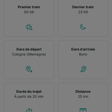
Utiliser des données de géolocalisation
Premier train
Dernier train
précises. Analyser activement les
00:36
23:56
caractéristiques de l’appareil pour
l’identification. Stocker et/ou accéder à des
informations sur un appareil. Publicités et
contenu personnalisés, mesure de
performance des publicités et du contenu,
études d’audience et développement de
services.
Gare de départ
Gare d'arrivée
Liste de nos partenaires (fournisseurs)
Cologne (Allemagne)
Bonn
Durée du trajet
Distance
À partir de 20 min
25 km