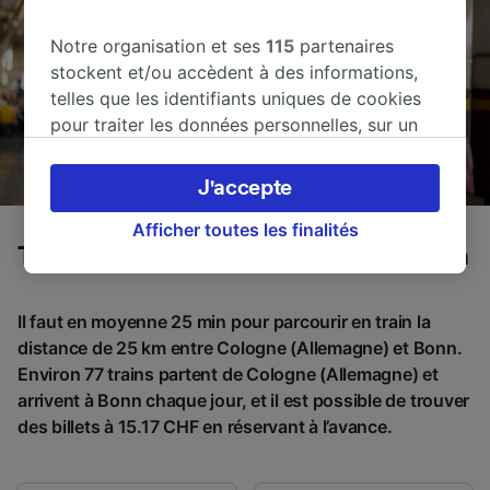
Notre organisation et ses
115
partenaires
stockent et/ou accèdent à des informations,
telles que les identifiants uniques de cookies
pour traiter les données personnelles, sur un
appareil. Vous pouvez accepter ou gérer vos
préférences, notamment en exerçant votre
J'accepte
droit d’opposition à l’intérêt légitime, en
cliquant ci-dessous ou à tout moment sur la
Afficher toutes les finalités
Trains de Cologne (Allemagne) à Bonn
page de la politique de confidentialité. Ces
préférences seront signalées à nos partenaires
et n’affecteront pas les données de navigation.
Il faut en moyenne 25 min pour parcourir en train la
Vos données ne seront pas utilisées à des fins
distance de 25 km entre Cologne (Allemagne) et Bonn.
de traçage si vous nous avez demandé de ne
Environ 77 trains partent de Cologne (Allemagne) et
pas vous tracer.
arrivent à Bonn chaque jour, et il est possible de trouver
des billets à 15.17 CHF en réservant à l’avance.
Nos équipes ainsi que nos partenaires
externes, traitent des données selon les
finalités suivantes :