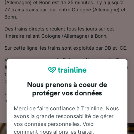
(Allemagne) et Bonn est de 25 minutes. Il y a jusqu'à
77 trains trains par jour entre Cologne (Allemagne) et
Bonn.
Des trains directs circulent tous les jours sur cet
itinéraire reliant Cologne (Allemagne) à Bonn.
Sur cette ligne, les trains sont exploités par DB et ICE.
Vous pouvez voyager de Cologne (Allemagne) à Bonn
à partir de seulement 15.17 CHF. Réserver son billet de
train à l'avance permet généralement de trouver des
prix plus bas.
Nous prenons à coeur de
protéger vos données
Utilisez notre planificateur de voyage pour obtenir les
meilleurs prix sur vos billets.
Merci de faire confiance à Trainline. Nous
avons la grande responsabilité de gérer
vos données personnelles. Voici
comment nous allons les traiter.