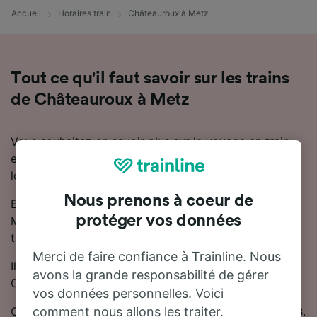
Accueil
Horaires train
Châteauroux à Metz
Tout ce qu'il faut savoir sur les trains
de Châteauroux à Metz
Vous souhaitez en savoir plus sur le voyage en train
entre Châteauroux et Metz ? Ne cherchez pas plus
loin.
Nous prenons à coeur de
En moyenne, le trajet en train entre Châteauroux et
protéger vos données
Metz dure 6 heures 9 minutes. Chaque jour, environ 8
trains trains circulent sur cette ligne.
Merci de faire confiance à Trainline. Nous
Il y aura 1 correspondance lors de votre trajet entre
avons la grande responsabilité de gérer
Châteauroux et Metz, car il n'y a pas de train direct.
vos données personnelles. Voici
Cette ligne est desservie par TGV, OUIGO, SNCF et DB.
comment nous allons les traiter.