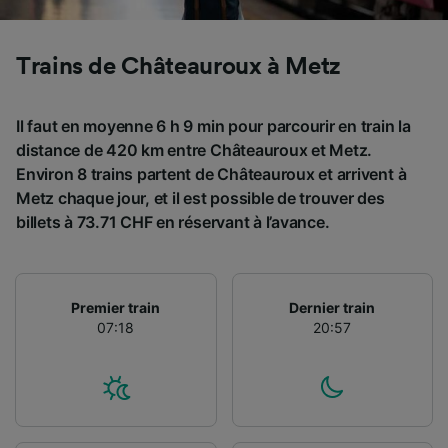
Utiliser des données de géolocalisation
précises. Analyser activement les
caractéristiques de l’appareil pour
Trains de Châteauroux à Metz
l’identification. Stocker et/ou accéder à des
informations sur un appareil. Publicités et
contenu personnalisés, mesure de
Il faut en moyenne 6 h 9 min pour parcourir en train la
performance des publicités et du contenu,
distance de 420 km entre Châteauroux et Metz.
études d’audience et développement de
Environ 8 trains partent de Châteauroux et arrivent à
services.
Metz chaque jour, et il est possible de trouver des
Liste de nos partenaires (fournisseurs)
billets à 73.71 CHF en réservant à l’avance.
Premier train
Dernier train
07:18
20:57