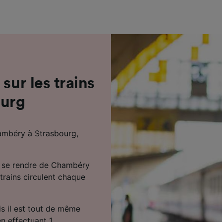
de performance des publicités et du contenu, études d’aud
pement de services.
e nos partenaires (fournisseurs)
sur les trains
ourg
ambéry à Strasbourg,
r se rendre de Chambéry
trains circulent chaque
ais il est tout de même
en effectuant 1