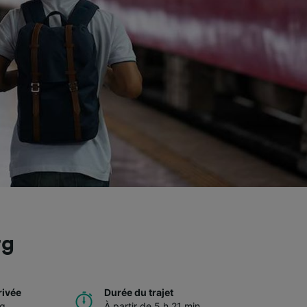
rg
rivée
Durée du trajet
rg
À partir de 5 h 21 min