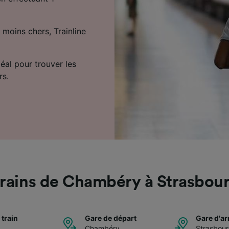
 moins chers, Trainline
déal pour trouver les
rs.
rains de Chambéry à Strasbou
 train
Gare de départ
Gare d'ar
Chambéry
Strasbou