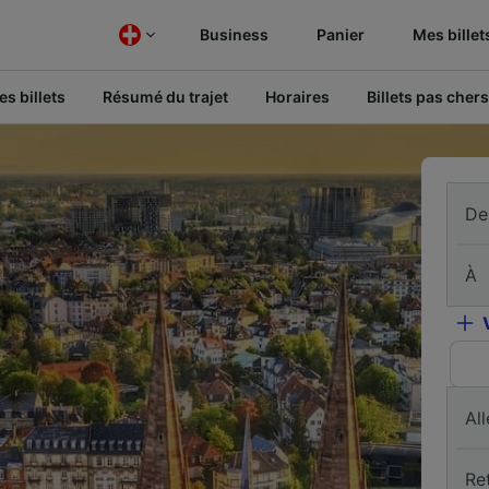
Business
Panier
Mes billet
s billets
Résumé du trajet
Horaires
Billets pas chers
De
À
All
Re