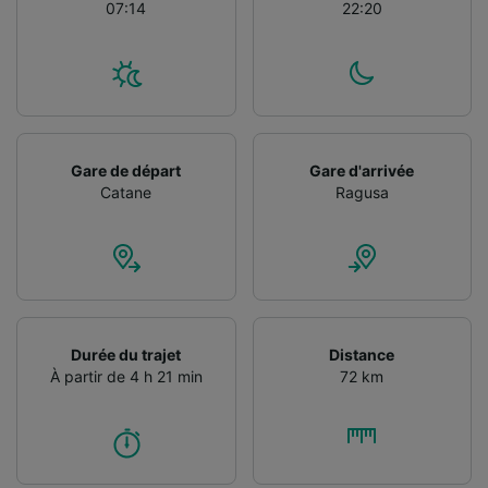
07:14
22:20
Utiliser des données de géolocalisation
précises. Analyser activement les
caractéristiques de l’appareil pour
l’identification. Stocker et/ou accéder à des
informations sur un appareil. Publicités et
contenu personnalisés, mesure de
performance des publicités et du contenu,
études d’audience et développement de
Gare de départ
Gare d'arrivée
services.
Catane
Ragusa
Liste de nos partenaires (fournisseurs)
Durée du trajet
Distance
À partir de 4 h 21 min
72 km