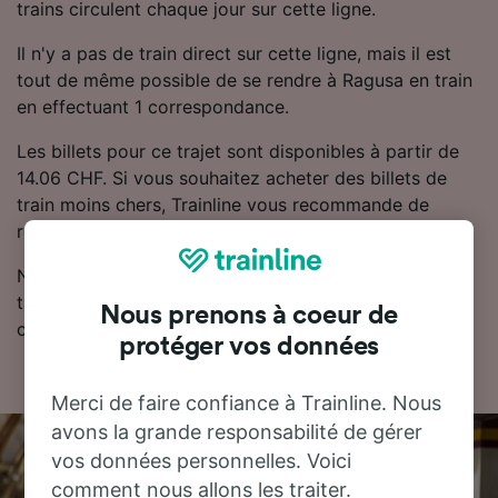
trains circulent chaque jour sur cette ligne.
Il n'y a pas de train direct sur cette ligne, mais il est
tout de même possible de se rendre à Ragusa en train
en effectuant 1 correspondance.
Les billets pour ce trajet sont disponibles à partir de
14.06 CHF. Si vous souhaitez acheter des billets de
train moins chers, Trainline vous recommande de
réserver à l'avance.
Notre planificateur de voyage est l'endroit idéal pour
trouver les horaires, les billets et les tarifs les moins
Nous prenons à coeur de
chers.
protéger vos données
Merci de faire confiance à Trainline. Nous
avons la grande responsabilité de gérer
vos données personnelles. Voici
comment nous allons les traiter.