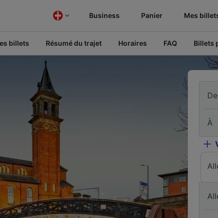
Business
Panier
Mes billet
s billets
Résumé du trajet
Horaires
FAQ
Billets
De
À
Al
All