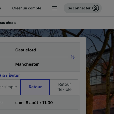
s
Créer un compte
Se connecter
 pas chers
Via / Éviter
Retour
ler simple
Retour
flexible
er