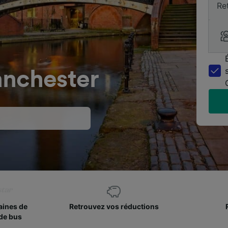
Re
anchester
aines de
Retrouvez vos réductions
de bus