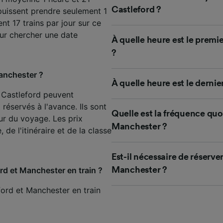
de performance des publicités et du contenu, études d’aud
Castleford ?
 puissent prendre seulement 1
pement de services.
t 17 trains par jour sur ce
e nos partenaires (fournisseurs)
r chercher une date
À quelle heure est le premi
?
Manchester ?
À quelle heure est le dernie
e Castleford peuvent
réservés à l'avance. Ils sont
Quelle est la fréquence quo
our du voyage. Les prix
Manchester ?
de l'itinéraire et de la classe
Est-il nécessaire de réserver
ford et Manchester en train ?
Manchester ?
ford et Manchester en train