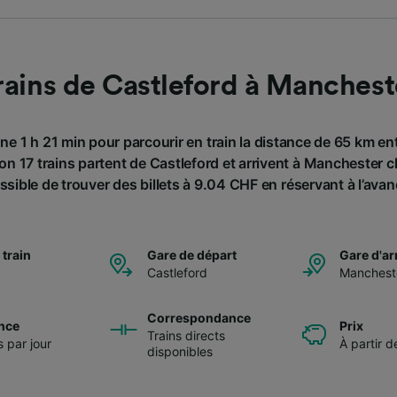
rains de Castleford à Manchest
ne 1 h 21 min pour parcourir en train la distance de 65 km en
n 17 trains partent de Castleford et arrivent à Manchester cha
ssible de trouver des billets à 9.04 CHF en réservant à l’avan
 train
Gare de départ
Gare d'ar
Castleford
Manchest
Correspondance
nce
Prix
Trains directs
s par jour
À partir 
disponibles