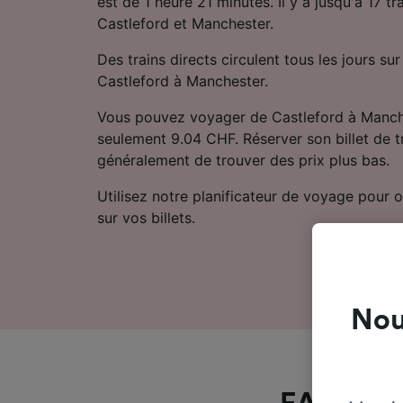
est de 1 heure 21 minutes. Il y a jusqu'à 17 tr
Castleford et Manchester.
Des trains directs circulent tous les jours sur 
Castleford à Manchester.
Vous pouvez voyager de Castleford à Manche
seulement 9.04 CHF. Réserver son billet de t
généralement de trouver des prix plus bas.
Utilisez notre planificateur de voyage pour ob
sur vos billets.
Nou