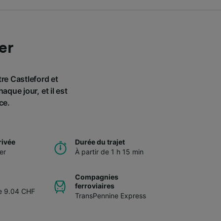
er
tre Castleford et
que jour, et il est
ce.
rivée
Durée du trajet
er
À partir de 1 h 15 min
Compagnies
ferroviaires
de 9.04 CHF
TransPennine Express