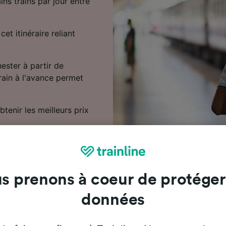
ains trains par jour entre
cet itinéraire reliant
ster à partir de
rain à l'avance permet
tenir les meilleurs prix
s prenons à coeur de protéger
données