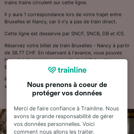
trains trains circulent sur cette ligne.
Il y aura 1 correspondance lors de votre trajet entre
Bruxelles et Nancy, car il n'y a pas de train direct.
Cette ligne est desservie par SNCF, SNCB, DB et ICE.
Réservez votre billet de train Bruxelles - Nancy à partir
de 38.77 CHF. En réservant à l'avance, vous pouvez
faire des économies sur le prix des billets entre
Bruxelles et Nancy.
Retrouvez les horaires et les billets de train pas chers
Nous prenons à coeur de
sur notre planificateur de voyage.
protéger vos données
Merci de faire confiance à Trainline. Nous
avons la grande responsabilité de gérer
vos données personnelles. Voici
comment nous allons les traiter.