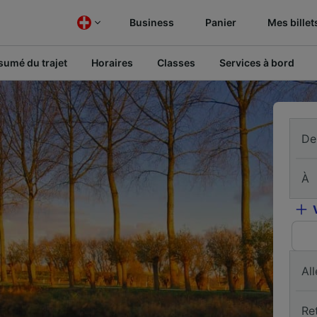
Business
Panier
Mes billet
sumé du trajet
Horaires
Classes
Services à bord
De
À
All
Re