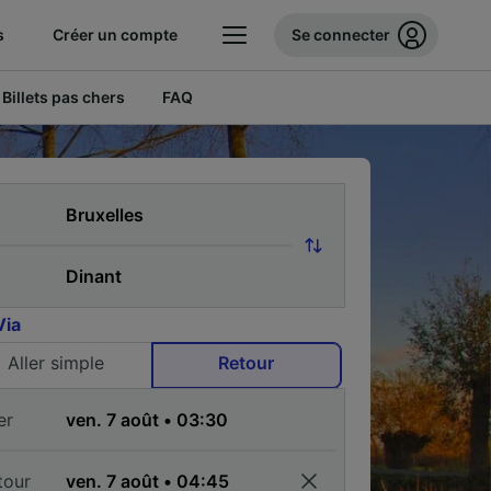
s
Créer un compte
Se connecter
Billets pas chers
FAQ
Via
Aller simple
Retour
er
tour