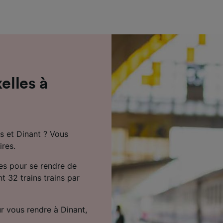
de performance des publicités et du contenu, études d’aud
pement de services.
e nos partenaires (fournisseurs)
elles à
es et Dinant ? Vous
ires.
tes pour se rendre de
nt 32 trains trains par
r vous rendre à Dinant,