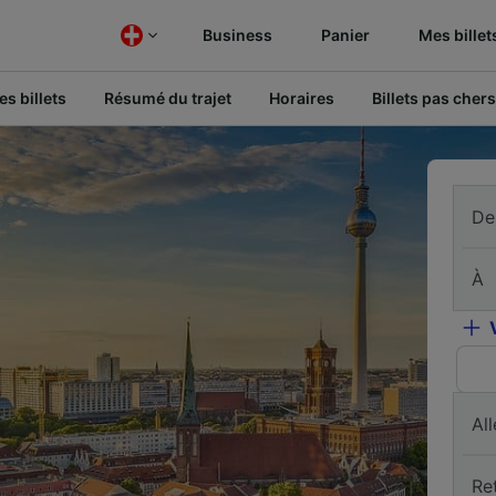
Business
Panier
Mes billet
s billets
Résumé du trajet
Horaires
Billets pas chers
De
À
All
Re