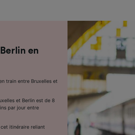
de performance des publicités et du contenu, études d’aud
pement de services.
e nos partenaires (fournisseurs)
Berlin en
n train entre Bruxelles et
xelles et Berlin est de 8
ins par jour entre
cet itinéraire reliant