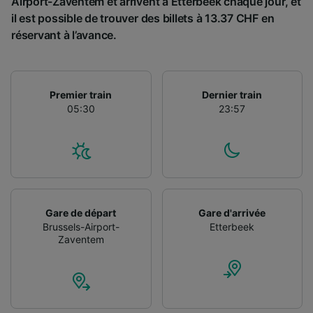
Airport-Zaventem et arrivent à Etterbeek chaque jour, et
Utiliser des données de géolocalisation
il est possible de trouver des billets à 13.37 CHF en
précises. Analyser activement les
réservant à l’avance.
caractéristiques de l’appareil pour
l’identification. Stocker et/ou accéder à des
informations sur un appareil. Publicités et
contenu personnalisés, mesure de
performance des publicités et du contenu,
Premier train
Dernier train
études d’audience et développement de
05:30
23:57
services.
Liste de nos partenaires (fournisseurs)
Gare de départ
Gare d'arrivée
Brussels-Airport-
Etterbeek
Zaventem