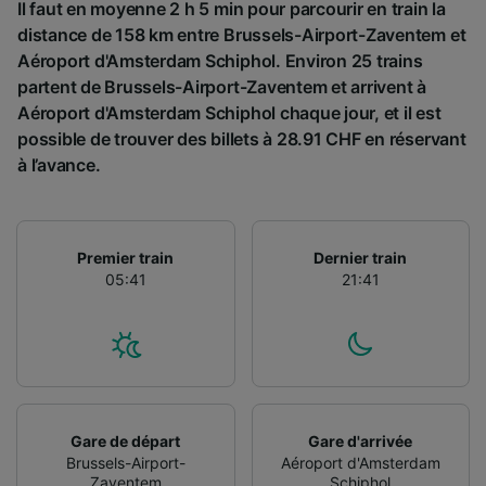
Il faut en moyenne 2 h 5 min pour parcourir en train la
Utiliser des données de géolocalisation
distance de 158 km entre Brussels-Airport-Zaventem et
précises. Analyser activement les
Aéroport d'Amsterdam Schiphol. Environ 25 trains
caractéristiques de l’appareil pour
l’identification. Stocker et/ou accéder à des
partent de Brussels-Airport-Zaventem et arrivent à
informations sur un appareil. Publicités et
Aéroport d'Amsterdam Schiphol chaque jour, et il est
contenu personnalisés, mesure de
possible de trouver des billets à 28.91 CHF en réservant
performance des publicités et du contenu,
à l’avance.
études d’audience et développement de
services.
Liste de nos partenaires (fournisseurs)
Premier train
Dernier train
05:41
21:41
Gare de départ
Gare d'arrivée
Brussels-Airport-
Aéroport d'Amsterdam
Zaventem
Schiphol