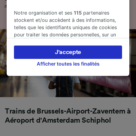
meilleurs prix sur vos billets.
Notre organisation et ses
115
partenaires
stockent et/ou accèdent à des informations,
telles que les identifiants uniques de cookies
pour traiter les données personnelles, sur un
appareil. Vous pouvez accepter ou gérer vos
préférences, notamment en exerçant votre
J'accepte
droit d’opposition à l’intérêt légitime, en
cliquant ci-dessous ou à tout moment sur la
Afficher toutes les finalités
page de la politique de confidentialité. Ces
préférences seront signalées à nos partenaires
et n’affecteront pas les données de navigation.
Vos données ne seront pas utilisées à des fins
de traçage si vous nous avez demandé de ne
pas vous tracer.
Trains de Brussels-Airport-Zaventem à
Nos équipes ainsi que nos partenaires
Aéroport d'Amsterdam Schiphol
externes, traitent des données selon les
finalités suivantes :