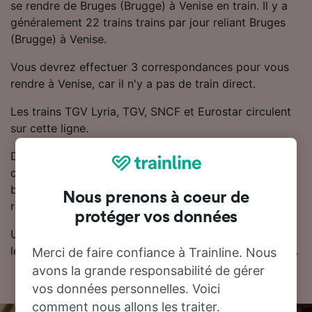
se rendre de Bruges (Brugge) à Venise en train. Il y a
généralement 22 trains trains par jour reliant Bruges
(Brugge) à Venise.
Vous devrez effectuer 3 correspondances pour vous
rendre à Venise, car il n'y a pas de train direct.
Les trains TGV Lyria, TGV, SNCF et Eurostar circulent
sur cette ligne.
De Bruges (Brugge) à Venise, les billets de train sont
disponibles à partir de 197.66 CHF. Pour trouver des
billets de train moins chers, Trainline vous
Nous prenons à coeur de
recommande de réserver à l'avance.
protéger vos données
Utilisez notre planificateur de voyage pour comparer
les prix des billets et trouver les tarifs les moins chers.
Merci de faire confiance à Trainline. Nous
avons la grande responsabilité de gérer
vos données personnelles. Voici
comment nous allons les traiter.