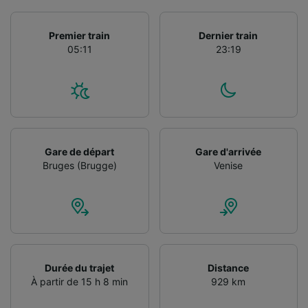
Utiliser des données de géolocalisation
précises. Analyser activement les
Premier train
Dernier train
caractéristiques de l’appareil pour
05:11
23:19
l’identification. Stocker et/ou accéder à des
informations sur un appareil. Publicités et
contenu personnalisés, mesure de
performance des publicités et du contenu,
études d’audience et développement de
services.
Liste de nos partenaires (fournisseurs)
Gare de départ
Gare d'arrivée
Bruges (Brugge)
Venise
Durée du trajet
Distance
À partir de 15 h 8 min
929 km