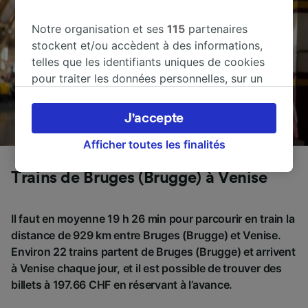
Notre organisation et ses
115
partenaires
stockent et/ou accèdent à des informations,
telles que les identifiants uniques de cookies
pour traiter les données personnelles, sur un
appareil. Vous pouvez accepter ou gérer vos
préférences, notamment en exerçant votre
J'accepte
droit d’opposition à l’intérêt légitime, en
cliquant ci-dessous ou à tout moment sur la
Afficher toutes les finalités
page de la politique de confidentialité. Ces
Trains de Bruges (Brugge) à Venise
préférences seront signalées à nos partenaires
et n’affecteront pas les données de navigation.
Vos données ne seront pas utilisées à des fins
Il faut en moyenne 19 h 26 min pour parcourir en train la
de traçage si vous nous avez demandé de ne
distance de 929 km entre Bruges (Brugge) et Venise.
pas vous tracer.
Environ 22 trains partent de Bruges (Brugge) et arrivent
à Venise chaque jour, et il est possible de trouver des
Nos équipes ainsi que nos partenaires
billets à 197.66 CHF en réservant à l’avance.
externes, traitent des données selon les
finalités suivantes :