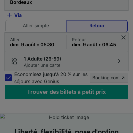
Via
Aller simple
Retour
Aller
Retour
1 Adulte (26-59)
Ajouter une carte
Économisez jusqu'à 20 % sur les
Booking.com
séjours avec Genius
Trouver des billets à petit prix
Les meilleurs prix en un coup d'œil
Les meilleurs prix en un coup d'œil
Les meilleurs prix en un coup d'œil
Liberté, flexibilité, pose d'option
Liberté, flexibilité, pose d'option
Liberté, flexibilité, pose d'option
Un accompagnement aux petits
Un accompagnement aux petits
Un accompagnement aux petits