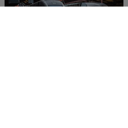
SNCF est la compagnie ferroviaire nationale de
France, dont l’offre comporte des trains à grande
vitesse (TGV, OUIGO), des trains Intercités (de jour
comme de nuit) et des trains régionaux (TER). SNCF
propose des cartes de réduction et abonnements pour
tous les âges et toutes les catégories de services,
dont la carte Jeune, la carte Week-End et
l’abonnement TGVmax. La compagnie ferroviaire offre
également des réductions sur les voyages en groupe
grâce au Pack Tribu.