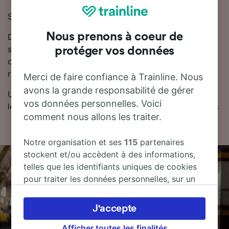
Sur cette ligne, les trains sont exploités par SNCF.
Nous prenons à coeur de
De Brive-la-Gaillarde à Bordeaux, les billets de train
sont disponibles à partir de 32.85 CHF. Pour trouver
protéger vos données
des billets de train moins chers, Trainline vous
recommande de réserver à l'avance.
Merci de faire confiance à Trainline. Nous
avons la grande responsabilité de gérer
Utilisez notre planificateur de voyage pour comparer
vos données personnelles. Voici
les prix des billets et trouver les tarifs les moins chers.
comment nous allons les traiter.
Notre organisation et ses
115
partenaires
stockent et/ou accèdent à des informations,
telles que les identifiants uniques de cookies
pour traiter les données personnelles, sur un
appareil. Vous pouvez accepter ou gérer vos
préférences, notamment en exerçant votre
J'accepte
droit d’opposition à l’intérêt légitime, en
cliquant ci-dessous ou à tout moment sur la
Afficher toutes les finalités