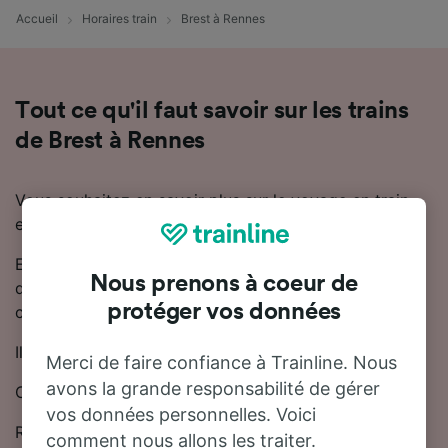
Accueil
Horaires train
Brest à Rennes
Tout ce qu'il faut savoir sur les trains
de Brest à Rennes
Vous souhaitez en savoir plus sur le voyage en train
entre Brest et Rennes ? Ne cherchez pas plus loin.
En moyenne, le trajet en train entre Brest et Rennes
Nous prenons à coeur de
dure 3 heures. Chaque jour, environ 16 trains trains
protéger vos données
circulent sur cette ligne.
Il existe des trains directs reliant Brest et Rennes.
Merci de faire confiance à Trainline. Nous
avons la grande responsabilité de gérer
Cette ligne est desservie par TGV, OUIGO et SNCF.
vos données personnelles. Voici
Réservez votre billet de train Brest - Rennes à partir
comment nous allons les traiter.