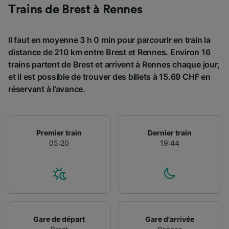
Utiliser des données de géolocalisation
Trains de Brest à Rennes
précises. Analyser activement les
caractéristiques de l’appareil pour
l’identification. Stocker et/ou accéder à des
Il faut en moyenne 3 h 0 min pour parcourir en train la
informations sur un appareil. Publicités et
distance de 210 km entre Brest et Rennes. Environ 16
contenu personnalisés, mesure de
trains partent de Brest et arrivent à Rennes chaque jour,
performance des publicités et du contenu,
et il est possible de trouver des billets à 15.69 CHF en
études d’audience et développement de
réservant à l’avance.
services.
Liste de nos partenaires (fournisseurs)
Premier train
Dernier train
05:20
19:44
Gare de départ
Gare d'arrivée