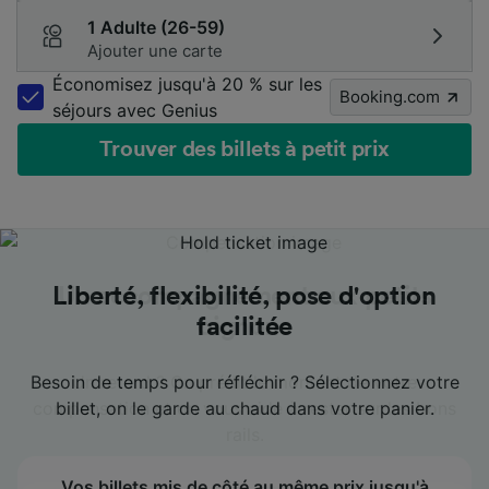
1 Adulte (26-59)
Ajouter une carte
Économisez jusqu'à 20 % sur les
Booking.com
séjours avec Genius
Trouver des billets à petit prix
Les meilleurs prix en un coup d'œil
Les meilleurs prix en un coup d'œil
Les meilleurs prix en un coup d'œil
Liberté, flexibilité, pose d'option
Liberté, flexibilité, pose d'option
Liberté, flexibilité, pose d'option
Un accompagnement aux petits
Un accompagnement aux petits
Un accompagnement aux petits
facilitée
facilitée
facilitée
oignons
oignons
oignons
Voyagez moins cher plus facilement : on vous indique
Voyagez moins cher plus facilement : on vous indique
Voyagez moins cher plus facilement : on vous indique
les dates les plus avantageuses pour votre trajet.
les dates les plus avantageuses pour votre trajet.
les dates les plus avantageuses pour votre trajet.
Besoin de temps pour réfléchir ? Sélectionnez votre
Besoin de temps pour réfléchir ? Sélectionnez votre
Besoin de temps pour réfléchir ? Sélectionnez votre
Un retard ? On prédit le montant de votre
Un retard ? On prédit le montant de votre
Un retard ? On prédit le montant de votre
compensation et on vous aide à rester sur les bons
compensation et on vous aide à rester sur les bons
compensation et on vous aide à rester sur les bons
billet, on le garde au chaud dans votre panier.
billet, on le garde au chaud dans votre panier.
billet, on le garde au chaud dans votre panier.
rails.
rails.
rails.
Le meilleur prix affiché dans le calendrier pour
Le meilleur prix affiché dans le calendrier pour
Le meilleur prix affiché dans le calendrier pour
chaque date.
chaque date.
chaque date.
Vos billets mis de côté au même prix jusqu'à
Vos billets mis de côté au même prix jusqu'à
Vos billets mis de côté au même prix jusqu'à