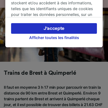
stockent et/ou accèdent à des informations,
telles que les identifiants uniques de cookies
pour traiter les données personnelles, sur un
appareil. Vous pouvez accepter ou gérer vos
préférences, notamment en exerçant votre
J'accepte
droit d’opposition à l’intérêt légitime, en
cliquant ci-dessous ou à tout moment sur la
Afficher toutes les finalités
page de la politique de confidentialité. Ces
préférences seront signalées à nos partenaires
et n’affecteront pas les données de navigation.
Vos données ne seront pas utilisées à des fins
de traçage si vous nous avez demandé de ne
pas vous tracer.
Trains de Brest à Quimperlé
Nos équipes ainsi que nos partenaires
Il faut en moyenne 3 h 17 min pour parcourir en train la
externes, traitent des données selon les
distance de 90 km entre Brest et Quimperlé. Environ 9
finalités suivantes :
Utiliser des données de géolocalisation
trains partent de Brest et arrivent à Quimperlé chaque
précises. Analyser activement les
jour, et il est possible de trouver des billets à 21.63 CHF