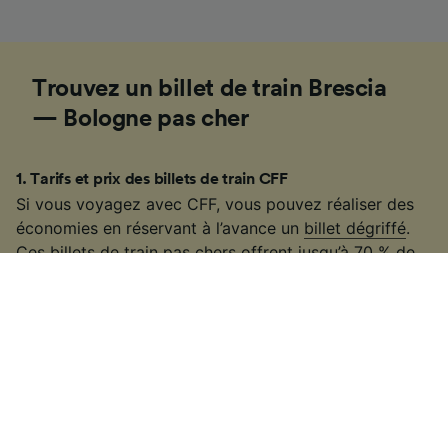
Trouvez un billet de train Brescia
— Bologne pas cher
1
.
Tarifs et prix des billets de train CFF
Si vous voyagez avec CFF, vous pouvez réaliser des
économies en réservant à l’avance un
billet dégriffé
.
Ces billets de train pas chers offrent jusqu’à 70 % de
réduction sur le prix du billet ordinaire. Il peut aussi
être avantageux d'acheter directement un billet CFF
aller retour. Comparez aussi les tarifs standard et
dégriffé en 1re et 2e classe : en réservant à l'avance, il
est parfois possible de trouver un billet de train moins
cher en première. Enfin, pour réaliser des économies,
pensez à l’abonnement demi-tarif ou la
carte
journalière CFF
qui permet de voyager pendant une