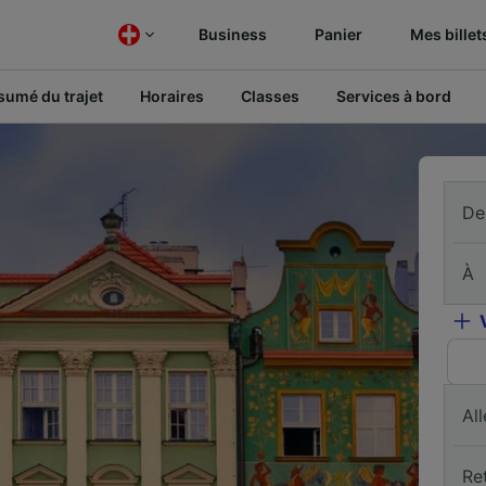
Business
Panier
Mes billet
sumé du trajet
Horaires
Classes
Services à bord
De
À
All
Re