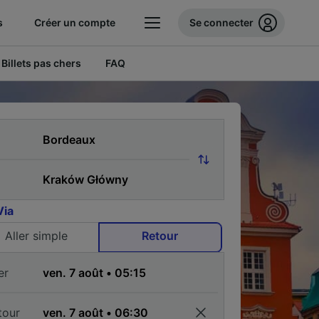
s
Créer un compte
Se connecter
Billets pas chers
FAQ
Via
Aller simple
Retour
er
tour