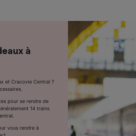
de performance des publicités et du contenu, études d’aud
pement de services.
e nos partenaires (fournisseurs)
deaux à
ux et Cracovie Central ?
cessaires.
tes pour se rendre de
généralement 14 trains
entral.
ur vous rendre à
ect.