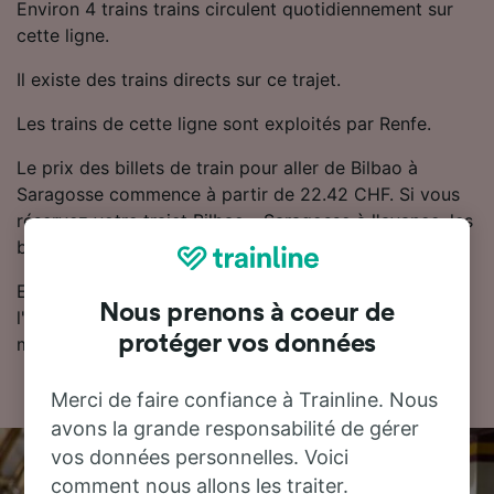
Environ 4 trains trains circulent quotidiennement sur
cette ligne.
Il existe des trains directs sur ce trajet.
Les trains de cette ligne sont exploités par Renfe.
Le prix des billets de train pour aller de Bilbao à
Saragosse commence à partir de 22.42 CHF. Si vous
réservez votre trajet Bilbao - Saragosse à l'avance, les
billets de train sont généralement moins chers.
Essayez notre planificateur de voyage pour trouver
Nous prenons à coeur de
l'horaire, le billet et le prix qui vous conviennent le
protéger vos données
mieux.
Merci de faire confiance à Trainline. Nous
avons la grande responsabilité de gérer
vos données personnelles. Voici
comment nous allons les traiter.