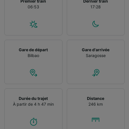
Premier train
Dernier train
Utiliser des données de géolocalisation
06:53
17:28
précises. Analyser activement les
caractéristiques de l’appareil pour
l’identification. Stocker et/ou accéder à des
informations sur un appareil. Publicités et
contenu personnalisés, mesure de
performance des publicités et du contenu,
études d’audience et développement de
Gare de départ
Gare d'arrivée
services.
Bilbao
Saragosse
Liste de nos partenaires (fournisseurs)
Durée du trajet
Distance
À partir de 4 h 47 min
246 km