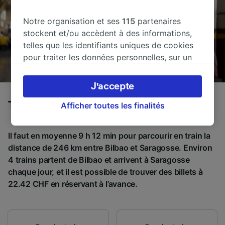
Notre organisation et ses
115
partenaires
stockent et/ou accèdent à des informations,
telles que les identifiants uniques de cookies
pour traiter les données personnelles, sur un
appareil. Vous pouvez accepter ou gérer vos
préférences, notamment en exerçant votre
J'accepte
droit d’opposition à l’intérêt légitime, en
Trains de Bilbao à Saragosse
cliquant ci-dessous ou à tout moment sur la
Afficher toutes les finalités
page de la politique de confidentialité. Ces
préférences seront signalées à nos partenaires
Il faut en moyenne 9 h 12 min pour parcourir en train la
et n’affecteront pas les données de navigation.
distance de 246 km entre Bilbao et Saragosse. Environ
Vos données ne seront pas utilisées à des fins
4 trains partent de Bilbao et arrivent à Saragosse
de traçage si vous nous avez demandé de ne
chaque jour, et il est possible de trouver des billets à
pas vous tracer.
22.42 CHF en réservant à l’avance.
Nos équipes ainsi que nos partenaires
externes, traitent des données selon les
finalités suivantes :