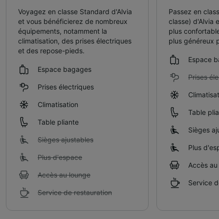
Voyagez en classe Standard d'Alvia
Passez en class
et vous bénéficierez de nombreux
classe) d'Alvia 
équipements, notamment la
plus confortabl
climatisation, des prises électriques
plus généreux p
et des repose-pieds.
Espace b
Espace bagages
Prises él
Prises électriques
Climatisa
Climatisation
Table pli
Table pliante
Sièges aj
Sièges ajustables
Plus d'es
Plus d'espace
Accès au
Accès au lounge
Service d
Service de restauration