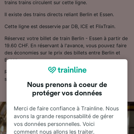
trains trains circulent sur cette ligne.
Il existe des trains directs reliant Berlin et Essen.
Cette ligne est desservie par DB, ICE et FlixTrain.
Réservez votre billet de train Berlin - Essen à partir de
19.60 CHF. En réservant à l'avance, vous pouvez faire
des économies sur le prix des billets entre Berlin et
Essen.
Retrouvez les horaires et les billets de train pas chers
sur notre planificateur de voyage.
Nous prenons à coeur de
protéger vos données
Merci de faire confiance à Trainline. Nous
avons la grande responsabilité de gérer
vos données personnelles. Voici
comment nous allons les traiter.