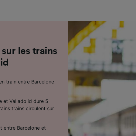
de performance des publicités et du contenu, études d’aud
pement de services.
e nos partenaires (fournisseurs)
 sur les trains
id
en train entre Barcelone
e et Valladolid dure 5
ains trains circulent sur
et entre Barcelone et