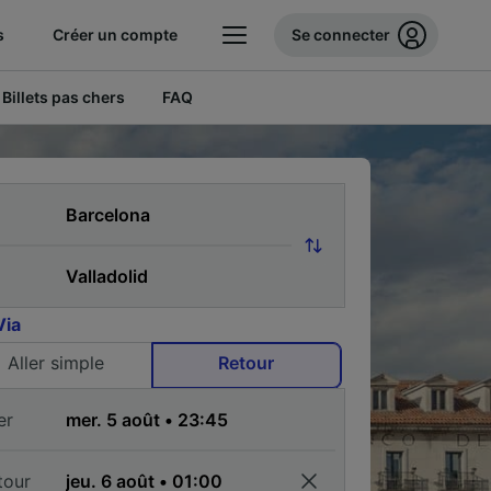
s
Créer un compte
Se connecter
Billets pas chers
FAQ
Via
Aller simple
Retour
er
tour