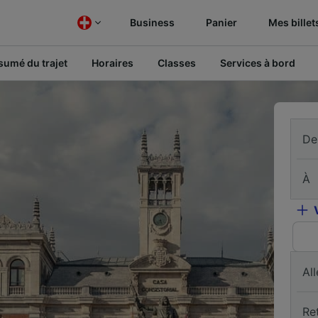
Business
Panier
Mes billet
sumé du trajet
Horaires
Classes
Services à bord
De
À
All
Re