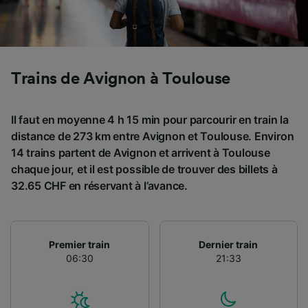
Utiliser des données de géolocalisation
précises. Analyser activement les
caractéristiques de l’appareil pour
l’identification. Stocker et/ou accéder à des
informations sur un appareil. Publicités et
Trains de Avignon à Toulouse
contenu personnalisés, mesure de
performance des publicités et du contenu,
études d’audience et développement de
Il faut en moyenne 4 h 15 min pour parcourir en train la
services.
distance de 273 km entre Avignon et Toulouse. Environ
Liste de nos partenaires (fournisseurs)
14 trains partent de Avignon et arrivent à Toulouse
chaque jour, et il est possible de trouver des billets à
32.65 CHF en réservant à l’avance.
Premier train
Dernier train
06:30
21:33