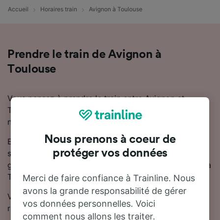
Accueil
Horaires train
Avignon à Toulouse
Prendre le train de Avignon à
Toulouse
Vous pensez à prendre le train entre Avignon et
Toulouse ? Vous trouverez ici toutes les informations
nécessaires.
Nous prenons à coeur de
En général, il faut compter 4 heures 15 minutes pour
protéger vos données
se rendre de Avignon à Toulouse en train. Il y a
généralement 14 trains trains par jour reliant Avignon à
Toulouse.
Merci de faire confiance à Trainline. Nous
avons la grande responsabilité de gérer
Vous devrez effectuer 1 correspondance pour vous
vos données personnelles. Voici
rendre à Toulouse, car il n'y a pas de train direct.
comment nous allons les traiter.