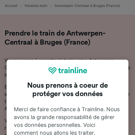
Accueil
Horaires train
Antwerpen-Centraal à Bruges (France)
Prendre le train de Antwerpen-
Centraal à Bruges (France)
Vous pensez à prendre le train entre Antwerpen-
Centraal et Bruges (France) ? Vous trouverez ici toutes
les informations nécessaires.
Nous prenons à coeur de
En général, il faut compter 9 heures 36 minutes pour
protéger vos données
se rendre de Antwerpen-Centraal à Bruges (France) en
train. Il y a généralement 9 trains trains par jour reliant
Antwerpen-Centraal à Bruges (France).
Merci de faire confiance à Trainline. Nous
avons la grande responsabilité de gérer
Vous devrez effectuer 2 correspondances pour vous
vos données personnelles. Voici
rendre à Bruges (France), car il n'y a pas de train
comment nous allons les traiter.
direct.