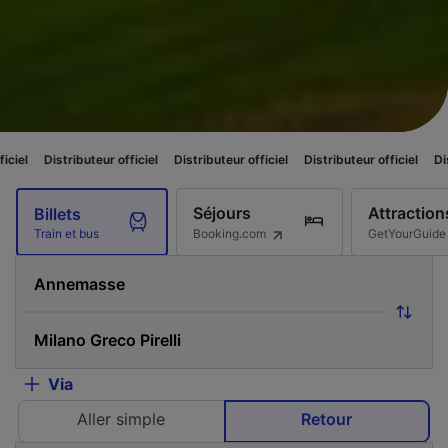
ibuteur officiel
Distributeur officiel
Distributeur officiel
Distributeur off
Séjours
Attraction
Billets
Booking.com
GetYourGuide
Train et bus
Via
Aller simple
Retour