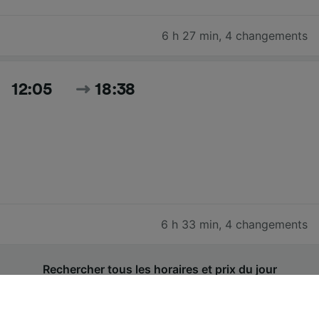
6 h 27 min
,
4 changements
12:05
18:38
6 h 33 min
,
4 changements
Rechercher tous les horaires et prix du jour