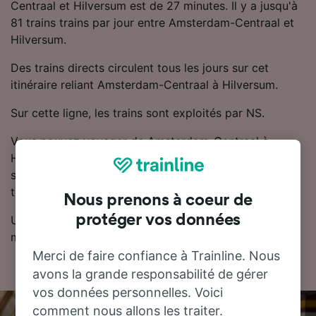
Centraal et Hilversum est de 27 minutes. Il y a jusqu'à
81 trains trains par jour entre Amsterdam-Centraal et
Hilversum.
Des trains directs circulent tous les jours sur cet
itinéraire reliant Amsterdam-Centraal à Hilversum.
Sur cette ligne, les trains sont exploités par NS.
Vous pouvez voyager de Amsterdam-Centraal à
Hilversum à partir de seulement 7.64 CHF. Réserver
son billet de train à l'avance permet généralement de
trouver des prix plus bas.
Nous prenons à coeur de
protéger vos données
Utilisez notre planificateur de voyage pour obtenir les
meilleurs prix sur vos billets.
Merci de faire confiance à Trainline. Nous
avons la grande responsabilité de gérer
vos données personnelles. Voici
comment nous allons les traiter.