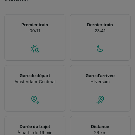
Utiliser des données de géolocalisation
précises. Analyser activement les
caractéristiques de l’appareil pour
l’identification. Stocker et/ou accéder à des
Premier train
Dernier train
informations sur un appareil. Publicités et
00:11
23:41
contenu personnalisés, mesure de
performance des publicités et du contenu,
études d’audience et développement de
services.
Liste de nos partenaires (fournisseurs)
Gare de départ
Gare d'arrivée
Amsterdam-Centraal
Hilversum
Durée du trajet
Distance
À partir de 19 min
26 km