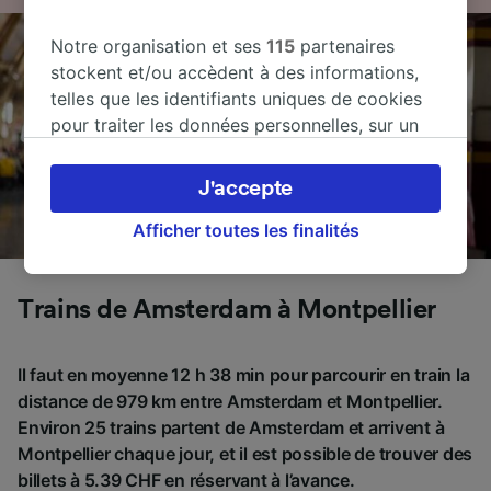
Notre organisation et ses
115
partenaires
stockent et/ou accèdent à des informations,
telles que les identifiants uniques de cookies
pour traiter les données personnelles, sur un
appareil. Vous pouvez accepter ou gérer vos
préférences, notamment en exerçant votre
J'accepte
droit d’opposition à l’intérêt légitime, en
cliquant ci-dessous ou à tout moment sur la
Afficher toutes les finalités
page de la politique de confidentialité. Ces
préférences seront signalées à nos partenaires
Trains de Amsterdam à Montpellier
et n’affecteront pas les données de navigation.
Vos données ne seront pas utilisées à des fins
de traçage si vous nous avez demandé de ne
Il faut en moyenne 12 h 38 min pour parcourir en train la
pas vous tracer.
distance de 979 km entre Amsterdam et Montpellier.
Environ 25 trains partent de Amsterdam et arrivent à
Nos équipes ainsi que nos partenaires
Montpellier chaque jour, et il est possible de trouver des
externes, traitent des données selon les
billets à 5.39 CHF en réservant à l’avance.
finalités suivantes :