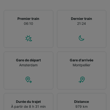
Utiliser des données de géolocalisation
précises. Analyser activement les
caractéristiques de l’appareil pour
l’identification. Stocker et/ou accéder à des
Premier train
Dernier train
informations sur un appareil. Publicités et
06:10
21:24
contenu personnalisés, mesure de
performance des publicités et du contenu,
études d’audience et développement de
services.
Liste de nos partenaires (fournisseurs)
Gare de départ
Gare d'arrivée
Amsterdam
Montpellier
Durée du trajet
Distance
À partir de 8 h 31 min
979 km