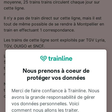
moyenne, 25 trains trains circulent chaque jour sur
cette ligne.
Il n'y a pas de train direct sur cette ligne, mais il est
tout de même possible de se rendre à Montpellier en
train en effectuant 1 correspondance.
Les trains de cette ligne sont exploités par TGV Lyria,
TGV, OUIGO et SNCF.
Les billets pour ce trajet sont disponibles à partir de
5.39 CHF. Si vous souhaitez acheter des billets de
train moins chers, Trainline vous recommande de
Nous prenons à coeur de
réserver à l'avance.
protéger vos données
Notre planificateur de voyage est l'endroit idéal pour
trouver les horaires, les billets et les tarifs les moins
Merci de faire confiance à Trainline. Nous
chers.
avons la grande responsabilité de gérer
vos données personnelles. Voici
comment nous allons les traiter.