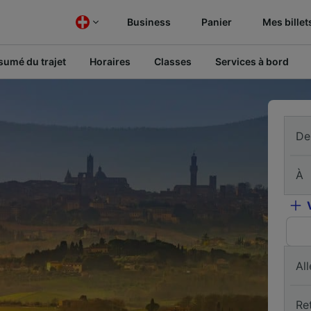
Business
Panier
Mes billet
sumé du trajet
Horaires
Classes
Services à bord
De
À
All
Re