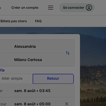
s
Créer un compte
Se connecter
Billets pas chers
FAQ
Via
Aller simple
Retour
er
tour