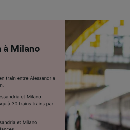
de performance des publicités et du contenu, études d’aud
pement de services.
e nos partenaires (fournisseurs)
 à Milano
en train entre Alessandria
n.
essandria et Milano
qu'à 30 trains trains par
sandria et Milano
dances.