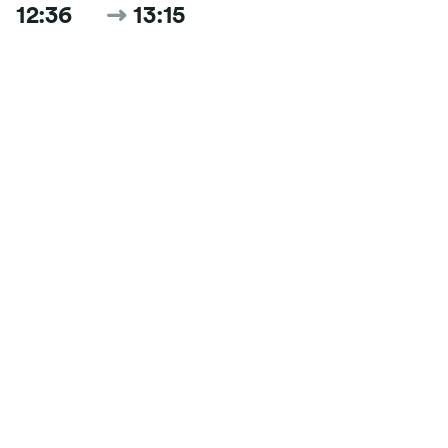
12:36
13:15
39 min
,
direct
Rechercher tous les horaires et prix du jour
Trouvez un billet de train Alcalá de
Henares — Madrid pas cher