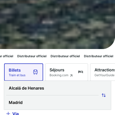
ibuteur officiel
Distributeur officiel
Distributeur officiel
Distributeur off
Séjours
Attraction
Billets
Booking.com
GetYourGuide
Train et bus
Via