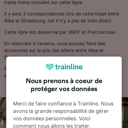
trains trains circulent sur cette ligne.
Il y aura 3 correspondances lors de votre trajet entre
Alba et Strasbourg, car il n'y a pas de train direct.
Cette ligne est desservie par SNCF et Frecciarossa.
En réservant à l'avance, vous pouvez faire des
économies sur le prix des billets entre Alba et
Strasbourg.
Retrouvez les horaires et les billets de train pas chers
sur notre planificateur de voyage.
Nous prenons à coeur de
protéger vos données
Merci de faire confiance à Trainline. Nous
avons la grande responsabilité de gérer
vos données personnelles. Voici
comment nous allons les traiter.