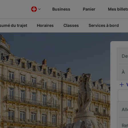
Business
Panier
Mes billet
sumé du trajet
Horaires
Classes
Services à bord
De
À
All
Re