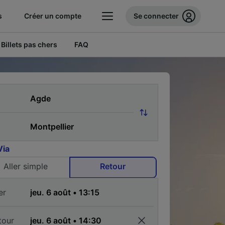
s
Créer un compte
Se connecter
Billets pas chers
FAQ
Via
Aller simple
Retour
er
tour