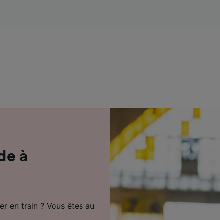
de performance des publicités et du contenu, études d’aud
pement de services.
e nos partenaires (fournisseurs)
de à
r en train ? Vous êtes au