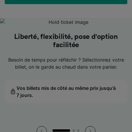
Les meilleurs prix en un coup d'œil
Les meilleurs prix en un coup d'œil
Les meilleurs prix en un coup d'œil
Liberté, flexibilité, pose d'option
Liberté, flexibilité, pose d'option
Liberté, flexibilité, pose d'option
Un accompagnement aux petits
Un accompagnement aux petits
Un accompagnement aux petits
facilitée
facilitée
facilitée
oignons
oignons
oignons
Voyagez moins cher plus facilement : on vous indique
Voyagez moins cher plus facilement : on vous indique
Voyagez moins cher plus facilement : on vous indique
les dates les plus avantageuses pour votre trajet.
les dates les plus avantageuses pour votre trajet.
les dates les plus avantageuses pour votre trajet.
Besoin de temps pour réfléchir ? Sélectionnez votre
Besoin de temps pour réfléchir ? Sélectionnez votre
Besoin de temps pour réfléchir ? Sélectionnez votre
Un retard ? On prédit le montant de votre
Un retard ? On prédit le montant de votre
Un retard ? On prédit le montant de votre
compensation et on vous aide à rester sur les bons
compensation et on vous aide à rester sur les bons
compensation et on vous aide à rester sur les bons
billet, on le garde au chaud dans votre panier.
billet, on le garde au chaud dans votre panier.
billet, on le garde au chaud dans votre panier.
rails.
rails.
rails.
Le meilleur prix affiché dans le calendrier pour
Le meilleur prix affiché dans le calendrier pour
Le meilleur prix affiché dans le calendrier pour
chaque date.
chaque date.
chaque date.
Vos billets mis de côté au même prix jusqu'à
Vos billets mis de côté au même prix jusqu'à
Vos billets mis de côté au même prix jusqu'à
7 jours.
L'estimation de votre compensation mise à jour
7 jours.
L'estimation de votre compensation mise à jour
7 jours.
L'estimation de votre compensation mise à jour
pendant le trajet.
pendant le trajet.
pendant le trajet.