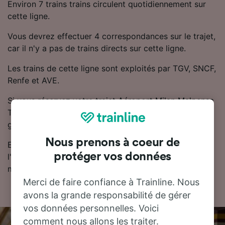
Environ 7 trains trains circulent quotidiennement sur
cette ligne.
Vous devrez effectuer 4 correspondances sur le trajet,
car il n'y a pas de trains directs sur cette ligne.
Les trains de cette ligne sont exploités par TGV, SNCF,
Renfe et AVE.
Si vous réservez votre trajet Aéroport Milan Malpensa
T1 - Valencia à l'avance, les billets de train sont
généralement moins chers.
Nous prenons à coeur de
Essayez notre planificateur de voyage pour trouver
protéger vos données
l'horaire, le billet et le prix qui vous conviennent le
mieux.
Merci de faire confiance à Trainline. Nous
avons la grande responsabilité de gérer
vos données personnelles. Voici
comment nous allons les traiter.