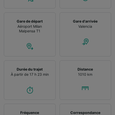
Utiliser des données de géolocalisation
précises. Analyser activement les
caractéristiques de l’appareil pour
l’identification. Stocker et/ou accéder à des
Gare de départ
Gare d'arrivée
informations sur un appareil. Publicités et
Aéroport Milan
Valencia
contenu personnalisés, mesure de
Malpensa T1
performance des publicités et du contenu,
études d’audience et développement de
services.
Liste de nos partenaires (fournisseurs)
Durée du trajet
Distance
À partir de 17 h 23 min
1010 km
Fréquence
Correspondance