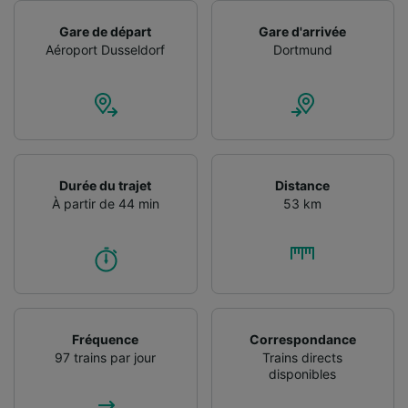
Utiliser des données de géolocalisation
Gare de départ
Gare d'arrivée
précises. Analyser activement les
Aéroport Dusseldorf
Dortmund
caractéristiques de l’appareil pour
l’identification. Stocker et/ou accéder à des
informations sur un appareil. Publicités et
contenu personnalisés, mesure de
performance des publicités et du contenu,
études d’audience et développement de
services.
Durée du trajet
Distance
Liste de nos partenaires (fournisseurs)
À partir de 44 min
53 km
Fréquence
Correspondance
97 trains par jour
Trains directs
disponibles