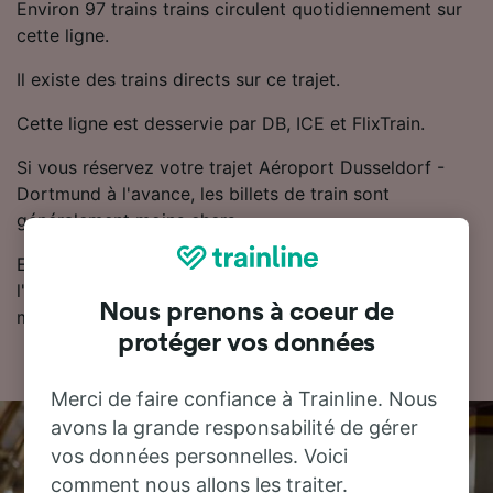
Environ 97 trains trains circulent quotidiennement sur
cette ligne.
Il existe des trains directs sur ce trajet.
Cette ligne est desservie par DB, ICE et FlixTrain.
Si vous réservez votre trajet Aéroport Dusseldorf -
Dortmund à l'avance, les billets de train sont
généralement moins chers.
Essayez notre planificateur de voyage pour trouver
l'horaire, le billet et le prix qui vous conviennent le
Nous prenons à coeur de
mieux.
protéger vos données
Merci de faire confiance à Trainline. Nous
avons la grande responsabilité de gérer
vos données personnelles. Voici
comment nous allons les traiter.