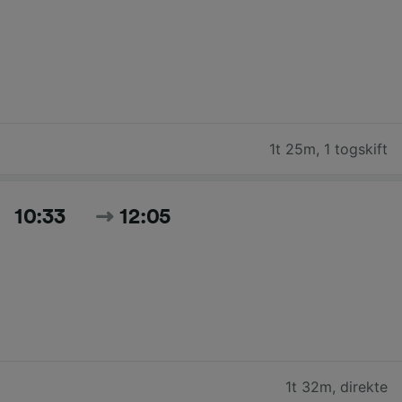
1t 25m
,
1 togskift
10:33
12:05
1t 32m
,
direkte