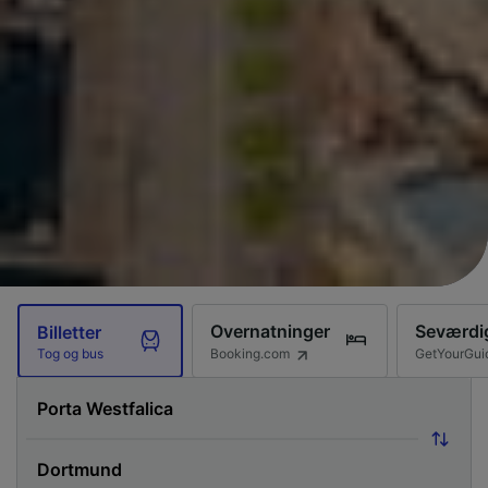
Overnatninger
Seværdi
Billetter
Booking.com
GetYourGui
Tog og bus