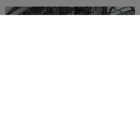
Deutsche Bahn Group er ejet af den tyske stat og
administrerer størstedelen af al togtrafik i Tyskland
samt i mange af landets grænseområder. Hvert år
transporterer Deutsche Bahn flere milliarder
passagerer, og mange af stationerne i Tyskland