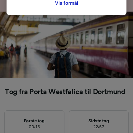
siden om privatlivspolitik. Disse valg
Vis formål
signaleres til vores partnere og påvirker ikke
browsingdata. Dine data vil ikke blive brugt til
sporingsformål, hvis du har bedt os om ikke at
spore dig.
Vi og vores partnere behandler data for at
levere:
Bruge præcise geografiske
placeringsoplysninger. Aktivt scanne
enhedskarakteristika til identifikation.
Opbevare og/eller tilgå oplysninger på en
enhed. Tilpasset annoncering og indhold,
annoncerings- og indholdsmåling,
Tog fra Porta Westfalica til Dortmund
målgruppeundersøgelser og udvikling af
tjenester.
Liste over partnere (leverandører)
Første tog
Sidste tog
00:15
22:57