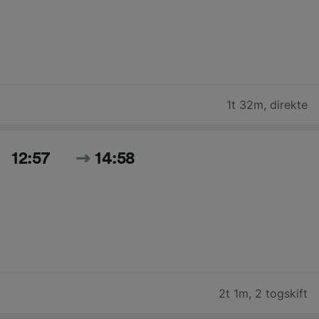
1t 32m
,
direkte
12:57
14:58
2t 1m
,
2 togskift